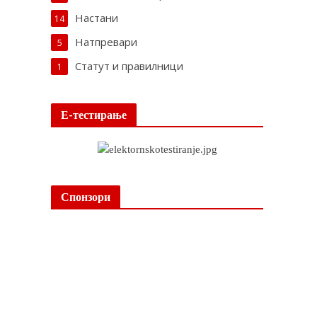
Настани
14
Натпревари
5
Статут и правилници
1
Е-тестирање
Спонзори