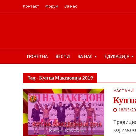
Контакт
Форум
За нас
ПОЧЕТНА
ВЕСТИ
ЗА НАС
ЕДУКАЦИЈА
Tag - Куп на Македонија 2019
НАСТАНИ
Куп н
18/03/2
Традицио
кој има 