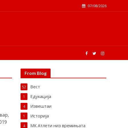
07/08/2026
From Blog
Вест
52
Едукација
1
Извештаи
4
вар,
Историја
1
019
МК Атлети низ времињата
4