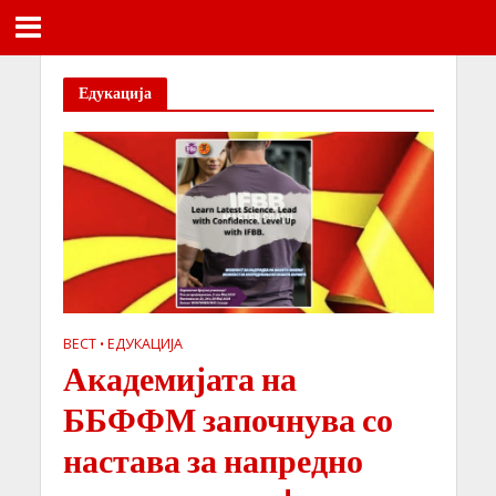
Едукација
ВЕСТ
ЕДУКАЦИЈА
•
Академијата на
ББФФМ започнува со
настава за напредно