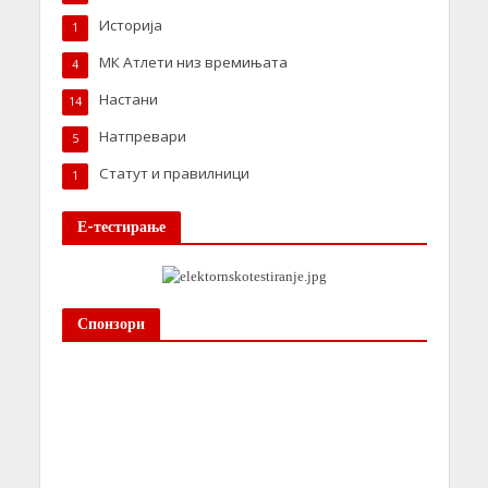
Историја
1
МК Атлети низ времињата
4
Настани
14
Натпревари
5
Статут и правилници
1
Е-тестирање
Спонзори