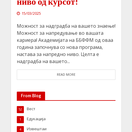
ниво од курсот!
15/03/2025
Можност за надградба на вашето знаење!
Можност за напредување во вашата
кариера! Академијата на ББФФМ од оваа
година започнува со нова програма,
настава за напредно ниво. Целта е
надградба на вашето...
READ MORE
From Blog
Вест
52
Едукација
1
Извештаи
4