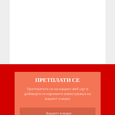
ПРЕТПЛАТИ СЕ
Претплатете се на нашиот веб сајт и
добивајте ги најновите известувања на
вашиот е-маил