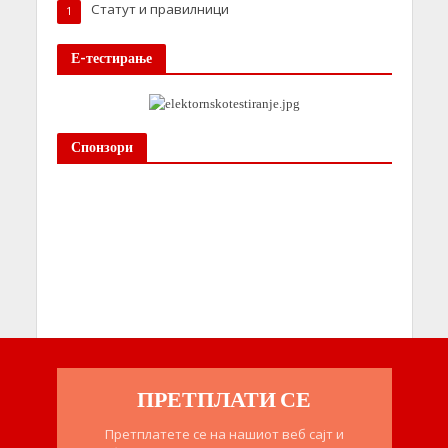
Статут и правилници
1
Е-тестирање
Спонзори
ПРЕТПЛАТИ СЕ
Претплатете се на нашиот веб сајт и