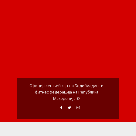
Официјален веб сајт на Бодибилдинг и
фитнес федерација на Република
Македонија ©