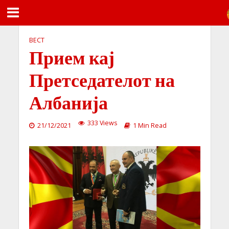
ВЕСТ
Прием кај
Претседателот на
Албанија
333 Views
21/12/2021
1 Min Read