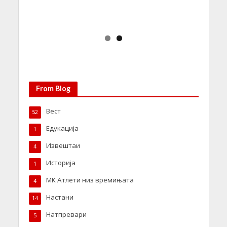
From Blog
Вест
52
Едукација
1
Извештаи
4
Историја
1
МК Атлети низ времињата
4
Настани
14
Натпревари
5