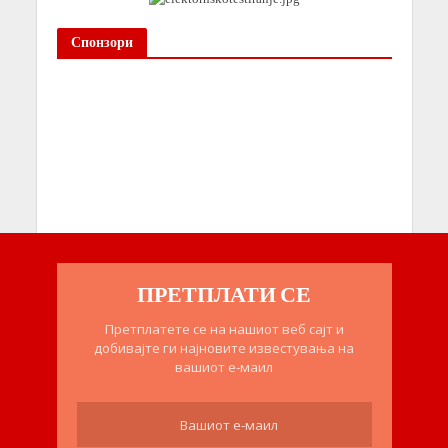
Спонзори
ПРЕТПЛАТИ СЕ
Претплатете се на нашиот веб сајт и
добивајте ги најновите известувања на
вашиот е-маил