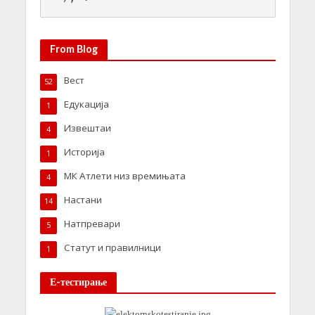
From Blog
Вест
52
Едукација
1
Извештаи
4
Историја
1
МК Атлети низ времињата
4
Настани
14
Натпревари
5
Статут и правилници
1
Е-тестирање