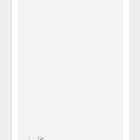
'); ?>