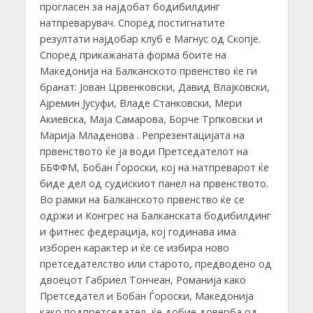
прогласен за најдобат бодибилдинг
натпреварувач. Според постигнатите
резултати најдобар клуб е Магнус од Скопје.
Според прикажаната форма боите на
Македонија на Балканското првенство ќе ги
бранат: Јован Црвенковски, Давид Влајковски,
Ајремин Јусуфи, Владе Станковски, Мери
Акиевска, Маја Самарова, Борче Трпковски и
Марија Младенова . Репрезентацијата на
првенството ќе ја води Претседателот на
ББФФМ, Бобан Ѓороски, кој на натпреварот ќе
биде дел од судискиот панел на првенството.
Во рамки на Балкaнското првенство ќе се
одржи и Конгрес на Балканската бодибилдинг
и фитнес федерација, кој годинава има
изборен карактер и ќе се избира ново
претседателство или старото, предводено од
двоецот Габриел Тончеан, Романија како
Претседател и Бобан Ѓороски, Македонија
како подпретседател, ќе добие доверба од