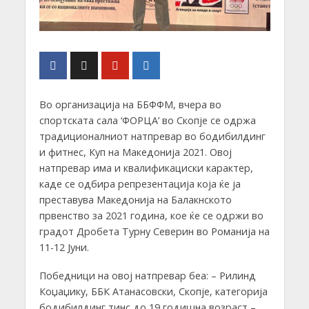
Во организација на ББФФМ, вчера во
спортската сала ‘ФОРЦА’ во Скопје се одржа
традиционалниот натпревар во бодибилдинг
и фитнес, Куп на Македонија 2021. Овој
натпревар има и квалификациски карактер,
каде се одбира репрезентација која ќе ја
преставува Македонија на Балакнското
првенство за 2021 година, кое ќе се одржи во
градот Дробета Турну Северин во Романија на
11-12 Јуни.
Победници на овој натпревар беа: – Рилинд
Коџаџику, ББК Атанасовски, Скопје, категорија
бодибилдинг тинс до 19 годишна возраст –