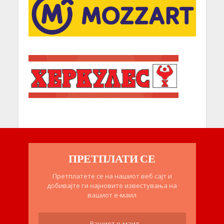
ПРЕТПЛАТИ СЕ
Претплатете се на нашиот веб сајт и
добивајте ги најновите известувања на
вашиот е-маил