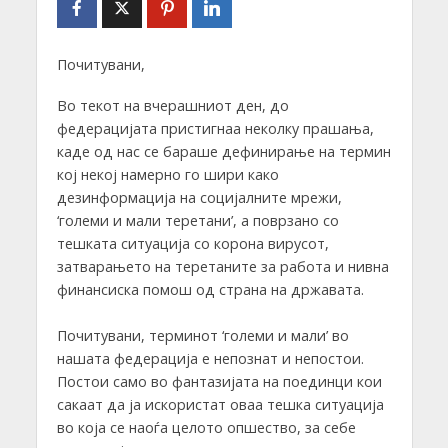
Почитувани,
Во текот на вчерашниот ден, до
федерацијата пристигнаа неколку прашања,
каде од нас се бараше дефинирање на термин
кој некој намерно го шири како
дезинформација на социјалните мрежи,
‘големи и мали теретани’, а поврзано со
тешката ситуација со корона вирусот,
затварањето на теретаните за работа и нивна
финансиска помош од страна на државата.
Почитувани, терминот ‘големи и мали’ во
нашата федерација е непознат и непостои.
Постои само во фантазијата на поединци кои
сакаат да ја искористат оваа тешка ситуација
во која се наоѓа целото опшество, за себе