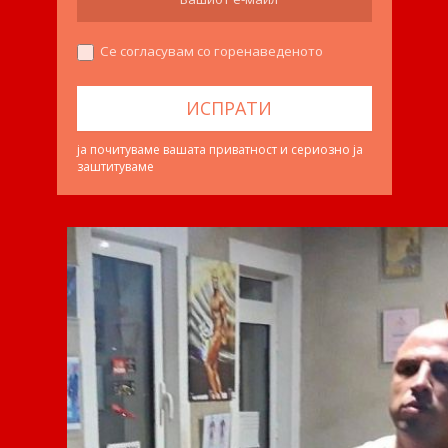
Се согласувам со горенаведеното
ја почитуваме вашата приватност и сериозно ја
заштитуваме