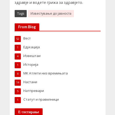
здравје и водете грижа за здравјето.
Tags
Известување до јавноста
From Blog
Вест
52
Едукација
1
Извештаи
4
Историја
1
МК Атлети низ времињата
4
Настани
14
Натпревари
5
Статут и правилници
1
Е-тестирање