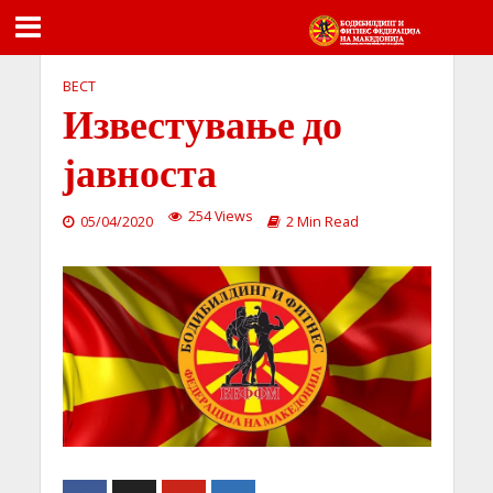
ВЕСТ
Известување до
јавноста
254 Views
05/04/2020
2 Min Read