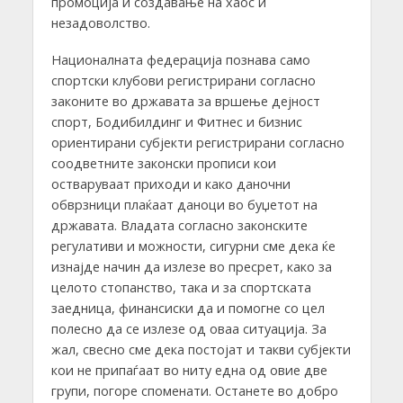
промоција и создавање на хаос и
незадоволство.
Националната федерација познава само
спортски клубови регистрирани согласно
законите во државата за вршење дејност
спорт, Бодибилдинг и Фитнес и бизнис
ориентирани субјекти регистрирани согласно
соодветните законски прописи кои
остваруваат приходи и како даночни
обврзници плаќаат даноци во буџетот на
државата. Владата согласно законските
регулативи и можности, сигурни сме дека ќе
изнајде начин да излезе во пресрет, како за
целото стопанство, така и за спортската
заедница, финансиски да и помогне со цел
полесно да се излезе од оваа ситуација. За
жал, свесно сме дека постојат и такви субјекти
кои не припаѓаат во ниту една од овие две
групи, погоре споменати. Останете во добро