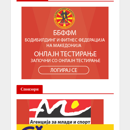
Спонзори